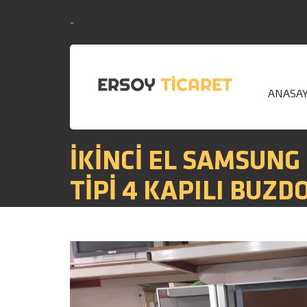
-
ANASA
İKİNCİ EL SAMSUNG
TİPİ 4 KAPILI BUZD