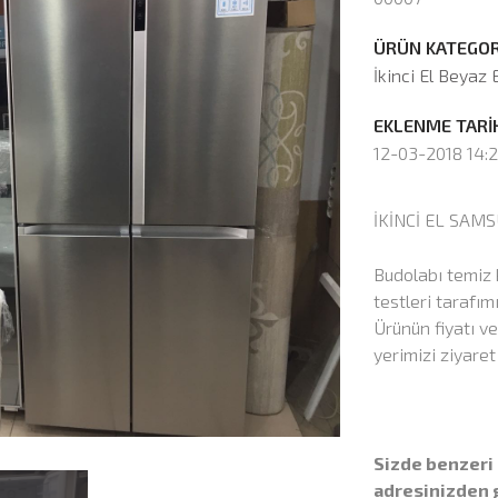
ÜRÜN KATEGORİ
İkinci El Beyaz 
EKLENME TARİH
12-03-2018 14:2
İKİNCİ EL SAM
Budolabı temiz 
testleri tarafı
Ürünün fiyatı ve
yerimizi ziyaret
Sizde benzeri 
adresinizden g