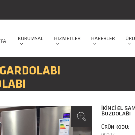
KURUMSAL
HIZMETLER
HABERLER
ÜRÜ
YFA
 GARDOLABI
OLABI
İKİNCİ EL SA
BUZDOLABI
ÜRÜN KODU:
00007