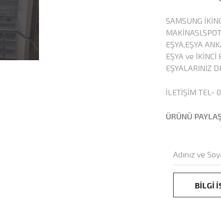
SAMSUNG İKİN
MAKİNASI,SPOT
EŞYA,EŞYA ANK
EŞYA ve İKİNC
EŞYALARINIZ D
İLETİŞİM TEL-
ÜRÜNÜ PAYLA
BİLGİ