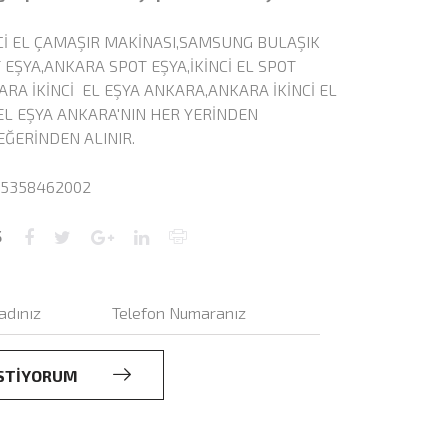
Cİ EL ÇAMAŞIR MAKİNASI,SAMSUNG BULAŞIK
 EŞYA,ANKARA SPOT EŞYA,İKİNCİ EL SPOT
ARA İKİNCİ EL EŞYA ANKARA,ANKARA İKİNCİ EL
İ EL EŞYA ANKARA'NIN HER YERİNDEN
EĞERİNDEN ALINIR.
 05358462002
Ş
 İSTİYORUM