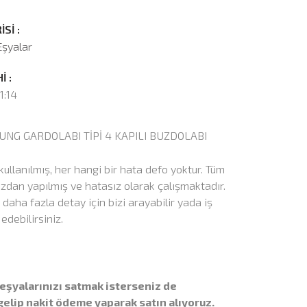
Sİ :
Eşyalar
İ :
1:14
SUNG GARDOLABI TİPİ 4 KAPILI BUZDOLABI
kullanılmış, her hangi bir hata defo yoktur. Tüm
mızdan yapılmış ve hatasız olarak çalışmaktadır.
 daha fazla detay için bizi arayabilir yada iş
 edebilirsiniz.
eşyalarınızı satmak isterseniz de
elip nakit ödeme yaparak satın alıyoruz.