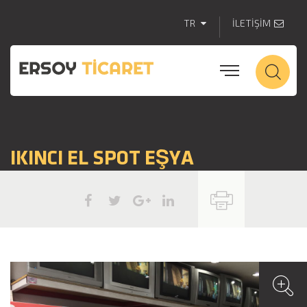
TR
İLETİŞİM
IKINCI EL SPOT EŞYA