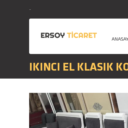
-
ANASA
IKINCI EL KLASIK 