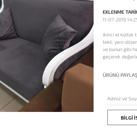
EKLENME TARİH
11-07-2019 14:2
ikinci el koltuk 
tekli. yeni döş
ve bunun gibi he
geçerek değerle
ÜRÜNÜ PAYLA
BİLGİ