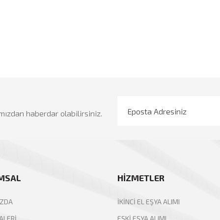
mızdan haberdar olabilirsiniz.
MSAL
HİZMETLER
IZDA
İKİNCİ EL EŞYA ALIMI
ALERİ
ESKİ EŞYA ALIMI