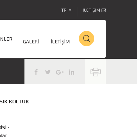
TR
İLETİŞİM
NLER
GALERİ
İLETİŞİM
ASIK KOLTUK
Sİ :
alar