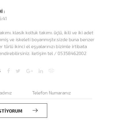
İ :
5:41
takımı. klasik koltuk takımı. üçlü, ikili ve iki adet
enmiş ve iskeleti boyanmıştır.sizde buna benzer
r türlü ikinci el eşyalarınızı bizimle irtibata
ndirebilirsiniz. iletişim tel / 05358462002
Ş
 İSTİYORUM