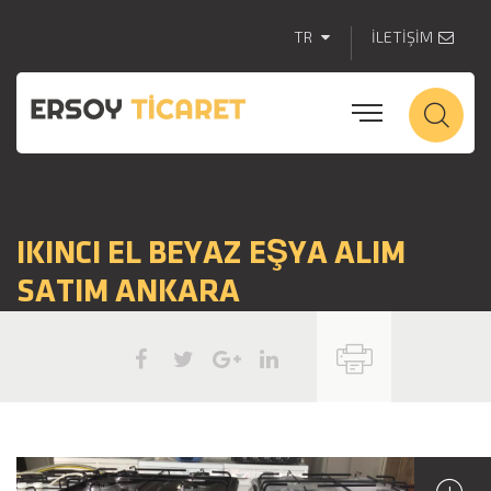
TR
İLETİŞİM
IKINCI EL BEYAZ EŞYA ALIM
SATIM ANKARA