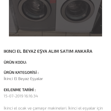
IKINCI EL BEYAZ EŞYA ALIM SATIM ANKARA
ÜRÜN KODU:
ÜRÜN KATEGORİSİ :
İkinci El Beyaz Eşyalar
EKLENME TARİHİ :
15-07-2019 16:16:34
İkinci el ocak ve çamaşır makineleri. İkinci el eşyalar için